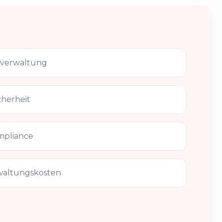
rverwaltung
cherheit
mpliance
waltungskosten