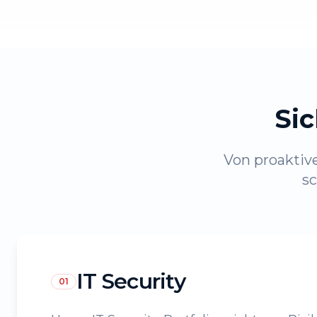
Sic
Von proaktiv
sc
IT Security
01