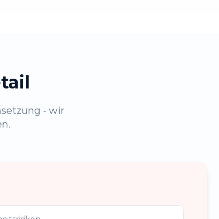
tail
setzung - wir
en.