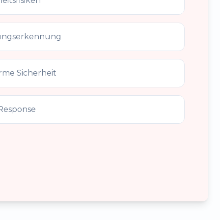
eitsrisiken
hungserkennung
me Sicherheit
 Response