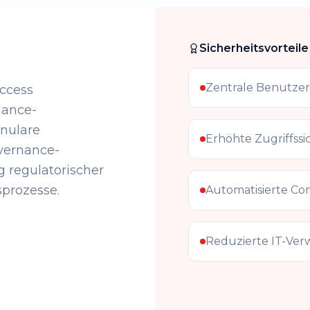
Sicherheitsvorteile
Zentrale Benutze
Access
iance-
nulare
Erhöhte Zugriffssi
overnance-
 regulatorischer
sprozesse.
Automatisierte Co
Reduzierte IT-Ver