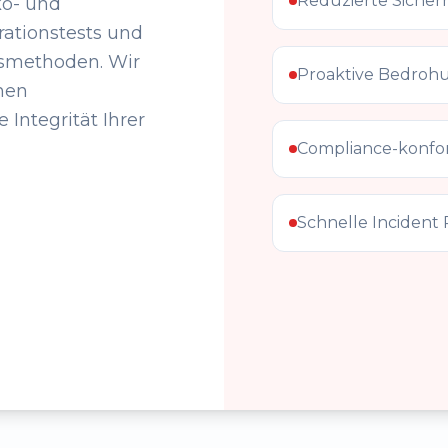
Reduzierte Sicherh
ko- und
rationstests und
tsmethoden. Wir
Proaktive Bedro
nen
Integrität Ihrer
Compliance-konfor
Schnelle Incident