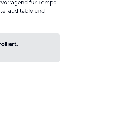
rvorragend für Tempo,
rte, auditable und
lliert.