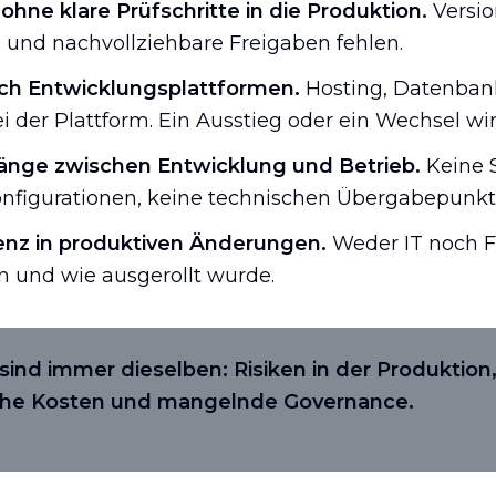
hne klare Prüfschritte in die Produktion.
Versio
s und nachvollziehbare Freigaben fehlen.
ch Entwicklungsplattformen.
Hosting, Datenba
ei der Plattform. Ein Ausstieg oder ein Wechsel wir
änge zwischen Entwicklung und Betrieb.
Keine 
onfigurationen, keine technischen Übergabepunk
nz in produktiven Änderungen.
Weder IT noch F
 und wie ausgerollt wurde.
ind immer dieselben: Risiken in der Produktion
ohe Kosten und mangelnde Governance.