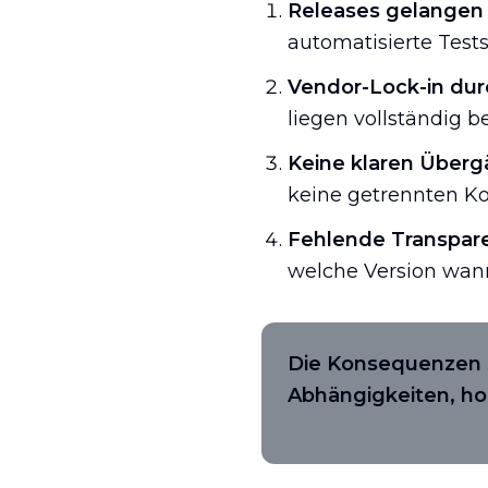
Releases gelangen o
automatisierte Test
Vendor-Lock-in dur
liegen vollständig b
Keine klaren Überg
keine getrennten K
Fehlende Transpare
welche Version wann
Die Konsequenzen s
Abhängigkeiten, h