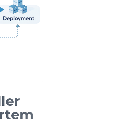
ler
ertem